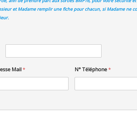
ie, afin de prendre part aux sorties BMP16, pour votre sécurité et 
onsieur et Madame remplir une fiche pour chacun, si Madame ne co
ieur.
Nom
esse Mail
*
N° Téléphone
*