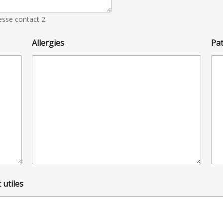
r
g
esse contact 2
.
2
Allergies
Pa
utiles