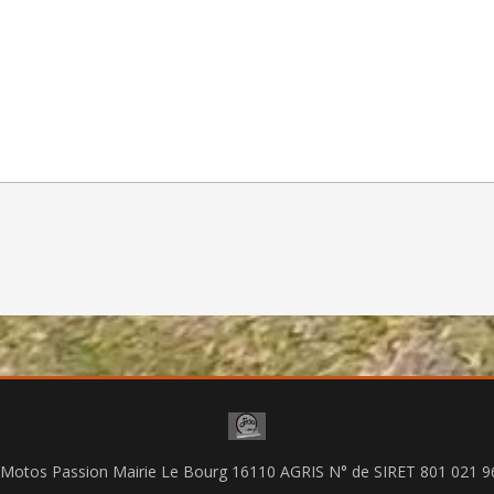
 Motos Passion Mairie Le Bourg 16110 AGRIS N° de SIRET 801 021 9