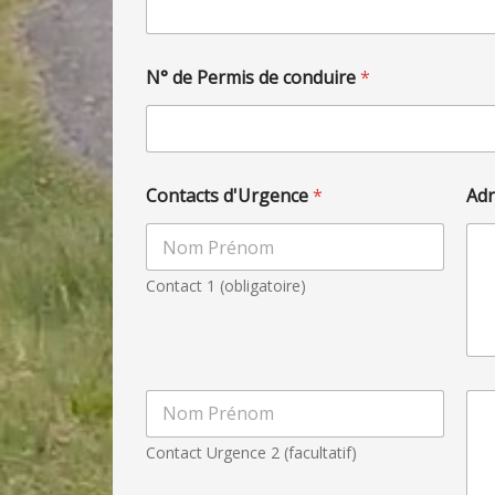
N° de Permis de conduire
*
Contacts d'Urgence
*
Ad
Contact 1 (obligatoire)
U
A
r
d
g
r
Contact Urgence 2 (facultatif)
e
e
n
s