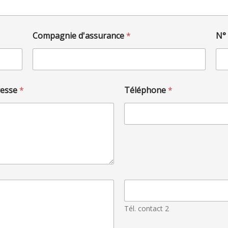
Compagnie d'assurance
*
N° 
resse
*
Téléphone
*
T
é
l
Tél. contact 2
.
U