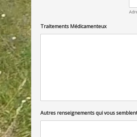
c
s
e
e
Adr
2
U
r
g
Traitements Médicamenteux
e
n
c
e
2
Autres renseignements qui vous semblent 