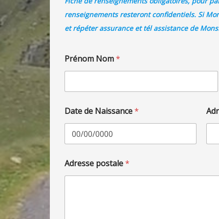
Fiche de renseignements obligatoires, pour part
renseignements resteront confidentiels. Si M
et répéter assurance et tél assistance de Mons
Prénom Nom
*
Prénom
Date de Naissance
*
Adr
Adresse postale
*