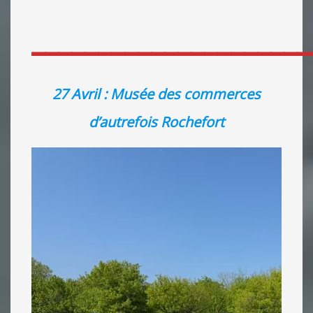
_____________________
27 Avril : Musée des commerces
d’autrefois Rochefort